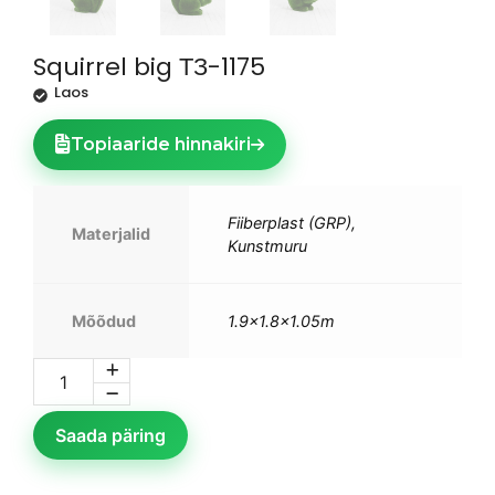
Squirrel big ТЗ-1175
Laos
Topiaaride hinnakiri
Fiiberplast (GRP),
Materjalid
Kunstmuru
Mõõdud
1.9×1.8×1.05m
Saada päring