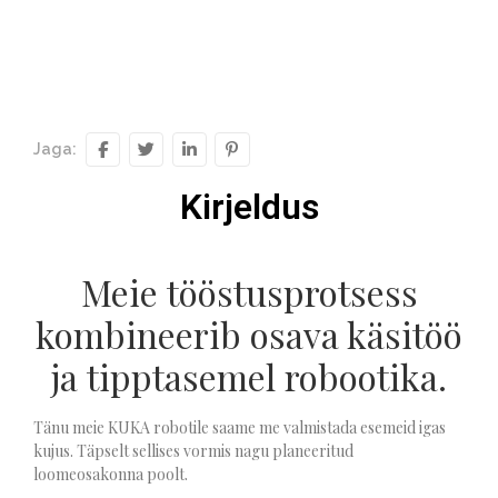
Jaga:
Kirjeldus
Meie tööstusprotsess
kombineerib osava käsitöö
ja tipptasemel robootika.
Tänu meie KUKA robotile saame me valmistada esemeid igas
kujus. Täpselt sellises vormis nagu planeeritud
loomeosakonna poolt.