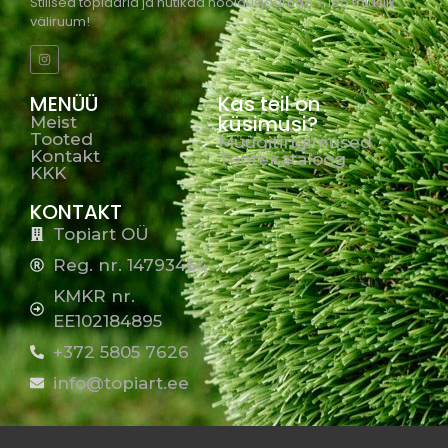
Stiilsed topiaarid ja nutikad hooldusjaamad – loo täiuslik
väliruum!
MENÜÜ
Kas teil on
küsimusi?
Meist
Tooted
Müügitingimused
Kontakt
Tootekataloog
KKK
KONTAKT
Topiart OÜ
Reg. nr. 14793464
KMKR nr.
EE102184895
+372 5805 7626
info@topiart.ee