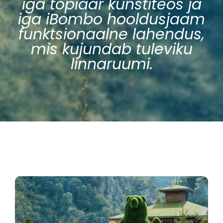
iga topiaar kunstiteos ja
iga iBombo hooldusjaam
funktsionaalne lahendus,
mis kujundab tuleviku
linnaruumi.