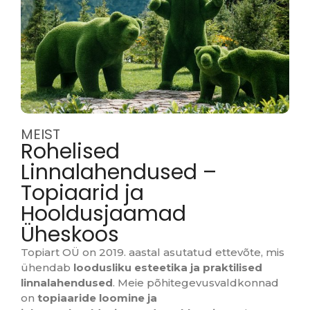
MEIST
Rohelised
Linnalahendused –
Topiaarid ja
Hooldusjaamad
Üheskoos
Topiart OÜ on 2019. aastal asutatud ettevõte, mis
ühendab
loodusliku esteetika ja praktilised
linnalahendused
. Meie põhitegevusvaldkonnad
on
topiaaride loomine ja