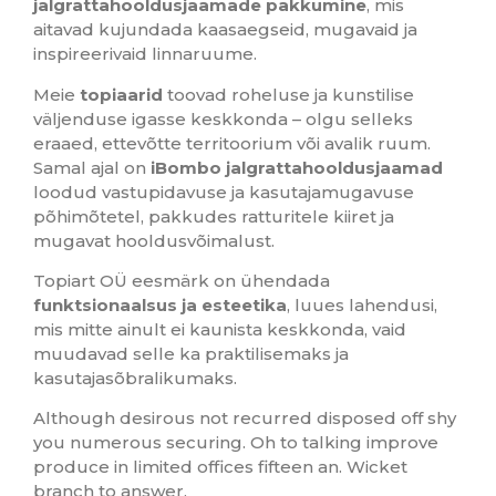
jalgrattahooldusjaamade pakkumine
, mis
aitavad kujundada kaasaegseid, mugavaid ja
inspireerivaid linnaruume.
Meie
topiaarid
toovad roheluse ja kunstilise
väljenduse igasse keskkonda – olgu selleks
eraaed, ettevõtte territoorium või avalik ruum.
Samal ajal on
iBombo jalgrattahooldusjaamad
loodud vastupidavuse ja kasutajamugavuse
põhimõtetel, pakkudes ratturitele kiiret ja
mugavat hooldusvõimalust.
Topiart OÜ eesmärk on ühendada
funktsionaalsus ja esteetika
, luues lahendusi,
mis mitte ainult ei kaunista keskkonda, vaid
muudavad selle ka praktilisemaks ja
kasutajasõbralikumaks.
Although desirous not recurred disposed off shy
you numerous securing. Oh to talking improve
produce in limited offices fifteen an. Wicket
branch to answer.