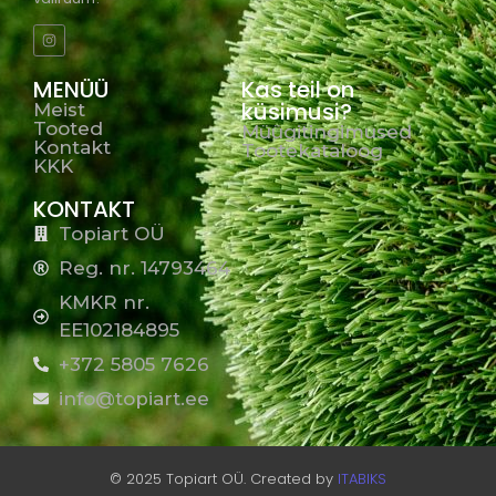
MENÜÜ
Kas teil on
küsimusi?
Meist
Tooted
Müügitingimused
Kontakt
Tootekataloog
KKK
KONTAKT
Topiart OÜ
Reg. nr. 14793464
KMKR nr.
EE102184895
+372 5805 7626
info@topiart.ee
© 2025 Topiart OÜ. Created by
ITABIKS