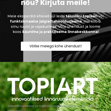
nõu? Kirjuta meile!
Meie eksperdid aitavad sul leida
täiusliku topiaari
või
funktsionaalse jalgrattahooldusjaama
, mis sobib
sinu ruumi ja vajadustega. Võta ühendust ja loome
koos
kaunima ja praktilisema linnakeskkonna!
Võtke meiega kohe ühendust!
Stiilsed topiaarid ja nutikad hooldusjaamad – loo täiuslik
väliruum!