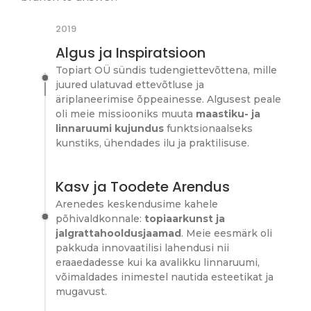
2019
Algus ja Inspiratsioon
Topiart OÜ sündis tudengiettevõttena, mille
juured ulatuvad ettevõtluse ja
äriplaneerimise õppeainesse. Algusest peale
oli meie missiooniks muuta
maastiku- ja
linnaruumi kujundus
funktsionaalseks
kunstiks, ühendades ilu ja praktilisuse.
Kasv ja Toodete Arendus
Arenedes keskendusime kahele
põhivaldkonnale:
topiaarkunst ja
jalgrattahooldusjaamad
. Meie eesmärk oli
pakkuda innovaatilisi lahendusi nii
eraaedadesse kui ka avalikku linnaruumi,
võimaldades inimestel nautida esteetikat ja
mugavust.