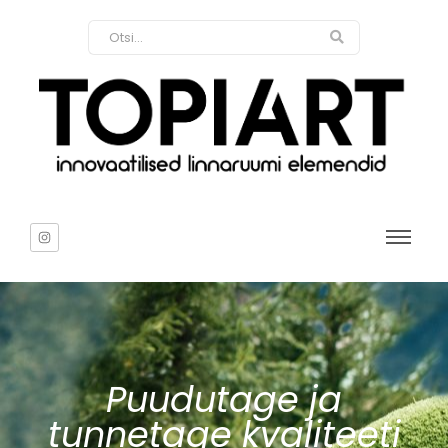
Puudutage ja
tunnetage kvaliteeti