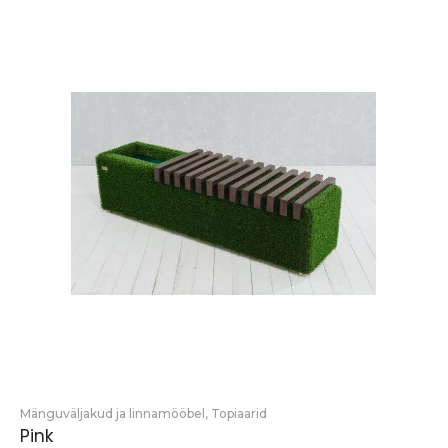
Mänguväljakud ja linnamööbel
,
Topiaarid
Pink