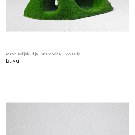
Mänguväljakud ja linnamööbel
,
Topiaarid
Liuväli