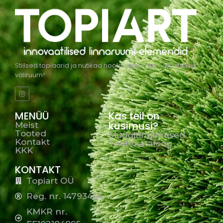
Stiilsed topiaarid ja nutikad hooldusjaamad – loo täiuslik
väliruum!
MENÜÜ
Kas teil on
küsimusi?
Meist
Tooted
Müügitingimused
Kontakt
Tootekataloog
KKK
KONTAKT
Topiart OÜ
Reg. nr. 14793464
KMKR nr.