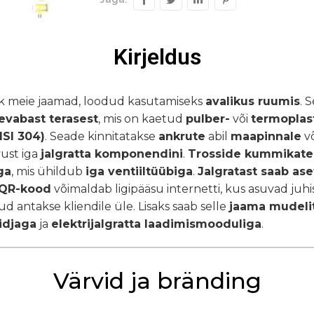
Kirjeldus
k meie jaamad, loodud kasutamiseks
avalikus ruumis
. 
evabast terasest
, mis on kaetud
pulber-
või
termoplas
ISI 304)
. Seade kinnitatakse
ankrute
abil
maapinnale
v
vust iga
jalgratta komponendini
.
Trosside kummikate
ga
, mis ühildub
iga ventiiltüübiga
.
Jalgratast saab a
 QR-kood
võimaldab ligipääsu internetti, kus asuvad juh
kud antakse kliendile üle. Lisaks saab selle
jaama mudeli
idjaga
ja
elektrijalgratta laadimismooduliga
.
Värvid ja bränding