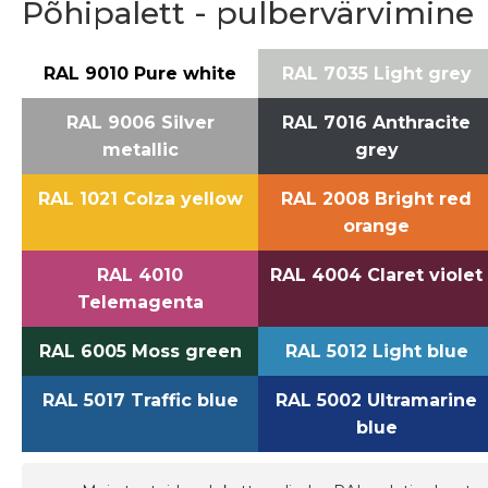
Põhipalett - pulbervärvimine
RAL 9010 Pure white
RAL 7035 Light grey
RAL 9006 Silver
RAL 7016 Anthracite
metallic
grey
RAL 1021 Colza yellow
RAL 2008 Bright red
orange
RAL 4010
RAL 4004 Claret violet
Telemagenta
RAL 6005 Moss green
RAL 5012 Light blue
RAL 5017 Traffic blue
RAL 5002 Ultramarine
blue