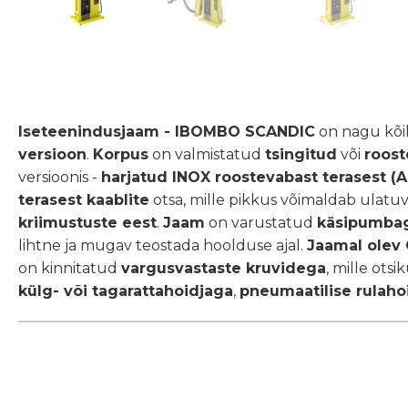
Iseteenindusjaam - IBOMBO SCANDIC
on nagu kõi
versioon
.
Korpus
on valmistatud
tsingitud
või
roost
versioonis -
harjatud INOX roostevabast terasest (A
terasest kaablite
otsa, mille pikkus võimaldab ulatu
kriimustuste eest
.
Jaam
on varustatud
käsipumba
lihtne ja mugav teostada hoolduse ajal.
Jaamal olev
on kinnitatud
vargusvastaste kruvidega
, mille otsi
külg- või tagarattahoidjaga
,
pneumaatilise rulaho