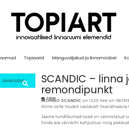
sjaamad
Topiaarid
Mänguväljakud ja linnamööbel
K
SCANDIC – linna j
ENIMÜÜDUD
remondipunkt
Laos
IBOMBO SCANDIC
on UUS! See on IBOM
lõime selle mudeli vastavalt Skandinaavia 
Jaama tundlikumad osad on valmistatud vas
hoida ära värvikihi kahjustusi ning pakkuda