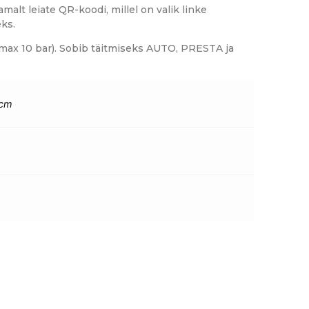
malt leiate QR-koodi, millel on valik linke
eks.
ax 10 bar). Sobib täitmiseks AUTO, PRESTA ja
 cm