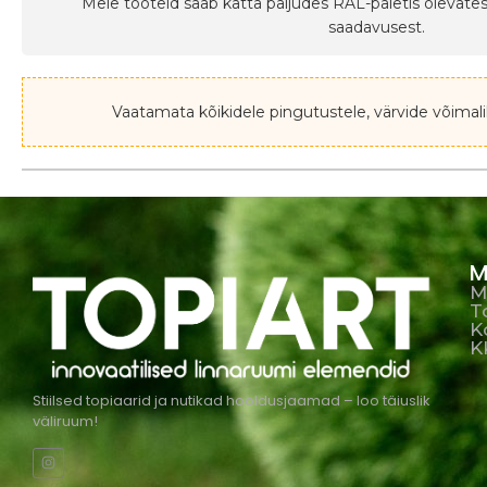
Meie tooteid saab katta paljudes RAL-paletis olevates
saadavusest.
Vaatamata kõikidele pingutustele, värvide võimali
M
M
T
K
K
Stiilsed topiaarid ja nutikad hooldusjaamad – loo täiuslik
väliruum!