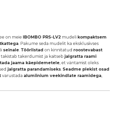
See on meie
IBOMBO PRS-LV2
mudeli
kompaktsem
tkattega
. Pakume seda mudelit ka eksklusiivses
õi
seinale
.
Tööriistad
on kinnitatud
roostevabast
takistab takerdumist ja kaitseb
jalgratta raami
setada jaama käepidemetele
, et väntamist oleks
ised
jalgratta parandamiseks
.
Seadme plekist osad
t
varustada
alumiinium veekindlate raamidega
,