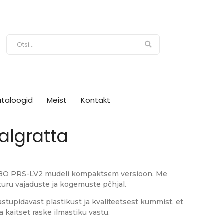
ataloogid
Meist
Kontakt
algratta
BO PRS-LV2 mudeli kompaktsem versioon. Me
turu vajaduste ja kogemuste põhjal.
tupidavast plastikust ja kvaliteetsest kummist, et
 kaitset raske ilmastiku vastu.