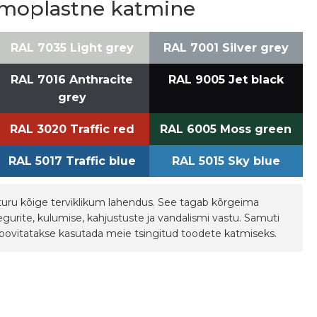
ermoplastne katmine
RAL 7035 Light grey
RAL 7001 Silver grey
RAL 7016 Anthracite
RAL 9005 Jet black
grey
RAL 3020 Traffic red
RAL 6005 Moss green
RAL 5017 Traffic blue
RAL 5015 Sky blue
uru kõige terviklikum lahendus. See tagab kõrgeima
urite, kulumise, kahjustuste ja vandalismi vastu. Samuti
Soovitatakse kasutada meie tsingitud toodete katmiseks.