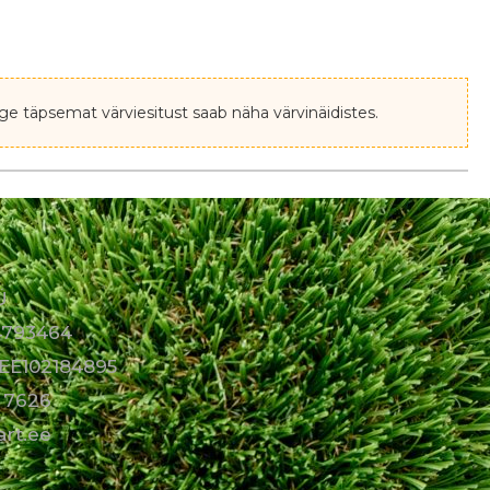
ge täpsemat värviesitust saab näha värvinäidistes.
Ü
14793464
EE102184895
 7626
art.ee