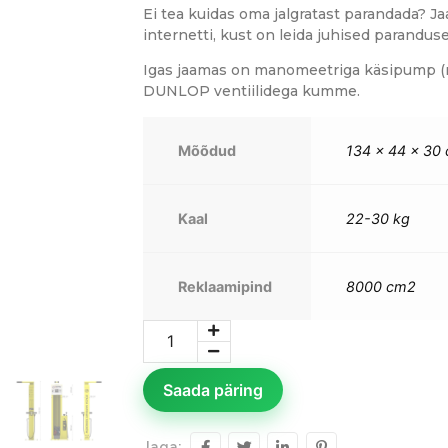
Ei tea kuidas oma jalgratast parandada? Jaa
internetti, kust on leida juhised parandus
Igas jaamas on manomeetriga käsipump (m
DUNLOP ventiilidega kumme.
Mõõdud
134 x 44 x 30
Kaal
22-30 kg
Reklaamipind
8000 cm2
Saada päring
Jaga: