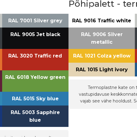
Põhipalett - t
RAL 7001 Silver grey
RAL 9016 Traffic white
RAL 9005 Jet black
RAL 9006 Silver
metallic
RAL 3020 Traffic red
RAL 1021 Colza yellow
RAL 1015 Light ivory
RAL 6018 Yellow green
Termoplastne kate on t
vastupidavuse keskkonnateg
RAL 5015 Sky blue
vajab see vähe hooldust. 
RAL 5003 Sapphire
blue