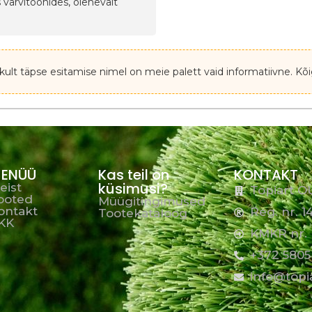
 värvitoonides, olenevalt
kult täpse esitamise nimel on meie palett vaid informatiivne. Kõi
ENÜÜ
Kas teil on
KONTAKT
küsimusi?
eist
Topiart O
ooted
Müügitingimused
ontakt
Reg. nr. 
Tootekataloog
KK
KMKR nr. 
+372 5805
info@topi