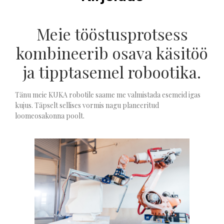
Meie tööstusprotsess
kombineerib osava käsitöö
ja tipptasemel robootika.
Tänu meie KUKA robotile saame me valmistada esemeid igas
kujus. Täpselt sellises vormis nagu planeeritud
loomeosakonna poolt.