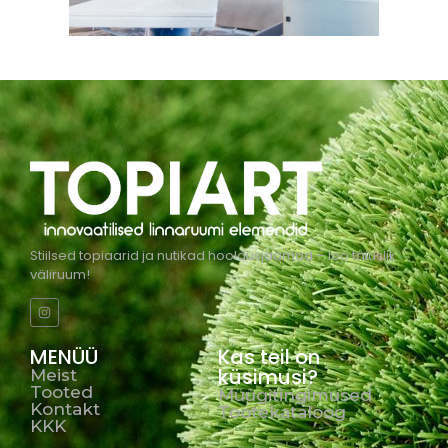
Stiilsed topiaarid ja nutikad hooldusjaamad – loo täiuslik
väliruum!
MENÜÜ
Kas teil on
küsimusi?
Meist
Tooted
Müügitingimused
Kontakt
Tootekataloog
KKK