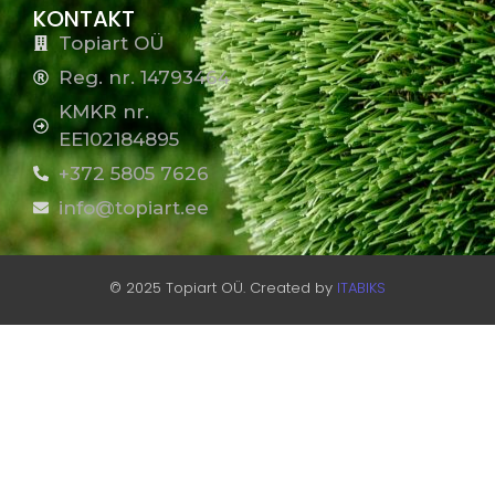
KONTAKT
Topiart OÜ
Reg. nr. 14793464
KMKR nr.
EE102184895
+372 5805 7626
info@topiart.ee
© 2025 Topiart OÜ. Created by
ITABIKS