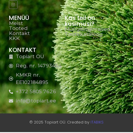
MENÜÜ
Kas teil on
küsimusi?
Meist
Tooted
Müügitingimused
Kontakt
Tootekataloog
KKK
KONTAKT
Topiart OÜ
Reg. nr. 14793464
KMKR nr.
EE102184895
+372 5805 7626
info@topiart.ee
© 2025 Topiart OÜ. Created by
ITABIKS