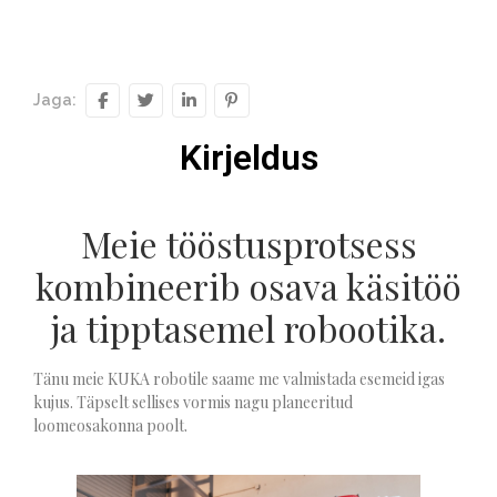
Jaga:
Kirjeldus
Meie tööstusprotsess
kombineerib osava käsitöö
ja tipptasemel robootika.
Tänu meie KUKA robotile saame me valmistada esemeid igas
kujus. Täpselt sellises vormis nagu planeeritud
loomeosakonna poolt.