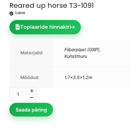
Reared up horse ТЗ-1091
Laos
Topiaaride hinnakiri
Fiiberplast (GRP),
Materjalid
Kunstmuru
Mõõdud
1.7×3.5×1.2m
Saada päring