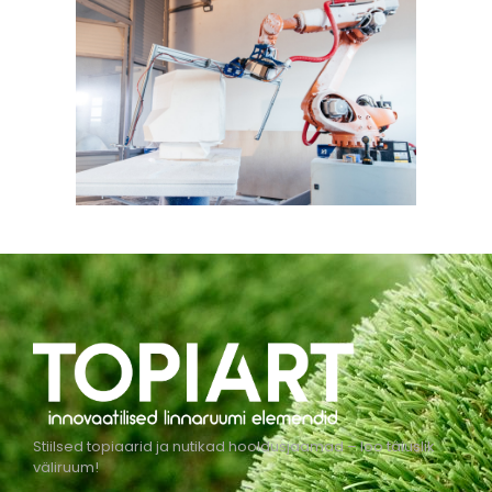
Stiilsed topiaarid ja nutikad hooldusjaamad – loo täiuslik
väliruum!