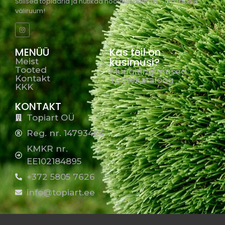
Stiilsed topiaarid ja nutikad hooldusjaamad – loo täiuslik
väliruum!
MENÜÜ
Kas teil on
küsimusi?
Meist
Tooted
Müügitingimused
Kontakt
Tootekataloog
KKK
KONTAKT
Topiart OÜ
Reg. nr. 14793464
KMKR nr.
EE102184895
+372 5805 7626
info@topiart.ee