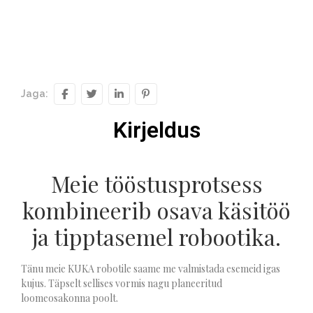
Jaga:
Kirjeldus
Meie tööstusprotsess
kombineerib osava käsitöö
ja tipptasemel robootika.
Tänu meie KUKA robotile saame me valmistada esemeid igas
kujus. Täpselt sellises vormis nagu planeeritud
loomeosakonna poolt.