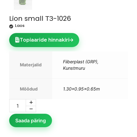
Lion small ТЗ-1026
Laos
Topiaaride hinnakiri
Fiiberplast (GRP),
Materjalid
Kunstmuru
Mõõdud
1.30×0.95×0.65m
Saada päring