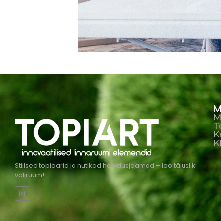
M
M
T
K
K
Stiilsed topiaarid ja nutikad hooldusjaamad – loo täiuslik
väliruum!