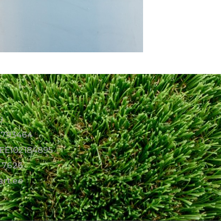
Ü
14793464
EE102184895
 7626
art.ee