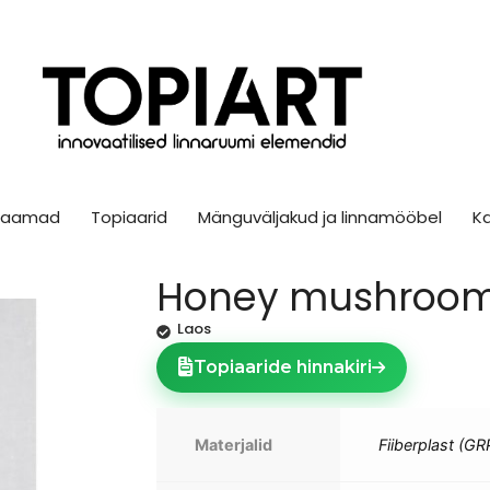
sjaamad
Topiaarid
Mänguväljakud ja linnamööbel
K
Honey mushrooms
Laos
Topiaaride hinnakiri
Materjalid
Fiiberplast (G