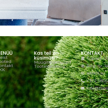
ENÜÜ
Kas teil on
KONTAKT
küsimusi?
eist
Topiart O
ooted
Müügitingimused
ontakt
Reg. nr. 
Tootekataloog
KK
KMKR nr. 
+372 5805
info@topi