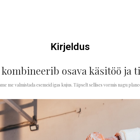
Kirjeldus
 kombineerib osava käsitöö ja t
me me valmistada esemeid igas kujus. Täpselt sellises vormis nagu plan