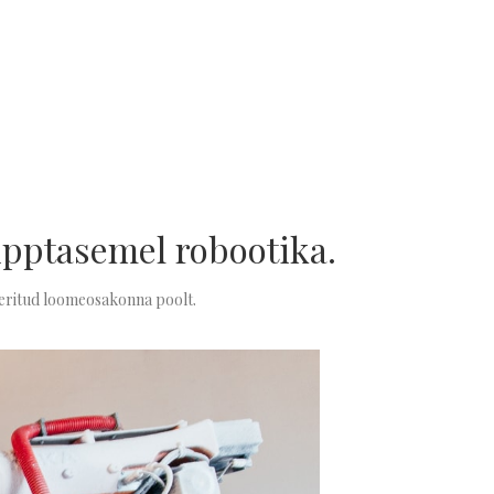
ipptasemel robootika.
eeritud loomeosakonna poolt.