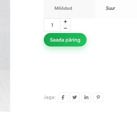
Mõõdud
Suur
Saada päring
Jaga: