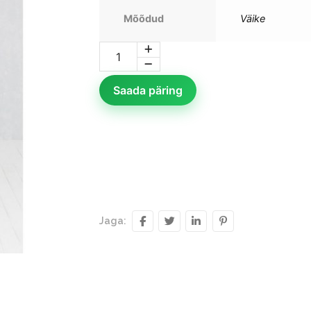
Mõõdud
Väike
Saada päring
Jaga: