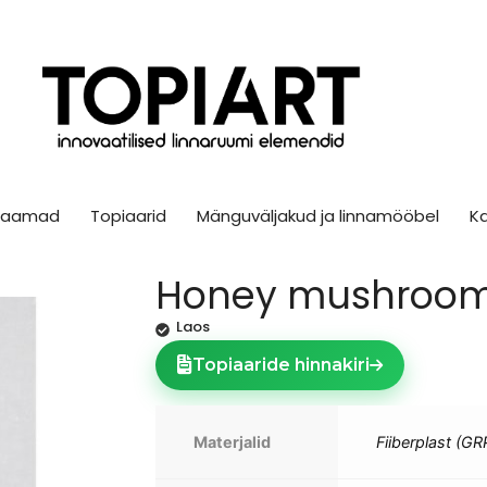
sjaamad
Topiaarid
Mänguväljakud ja linnamööbel
K
Honey mushrooms
Laos
Topiaaride hinnakiri
Materjalid
Fiiberplast (G