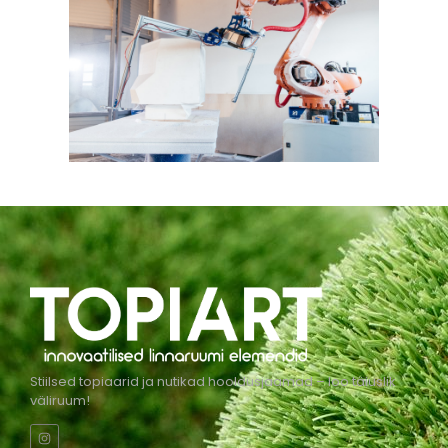
Stiilsed topiaarid ja nutikad hooldusjaamad – loo täiuslik
väliruum!