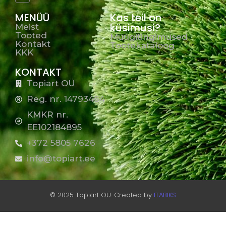
MENÜÜ
Kas teil on
küsimusi?
Meist
Tooted
Müügitingimused
Kontakt
Tootekataloog
KKK
KONTAKT
Topiart OÜ
Reg. nr. 14793464
KMKR nr.
EE102184895
+372 5805 7626
info@topiart.ee
© 2025 Topiart OÜ. Created by
ITABIKS