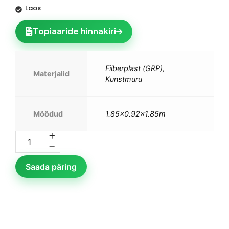
Laos
Topiaaride hinnakiri
Fiiberplast (GRP),
Materjalid
Kunstmuru
Mõõdud
1.85×0.92×1.85m
Saada päring