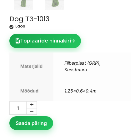
Dog ТЗ-1013
Laos
Topiaaride hinnakiri
Fiiberplast (GRP),
Materjalid
Kunstmuru
Mõõdud
1.25×0.6×0.4m
Saada päring