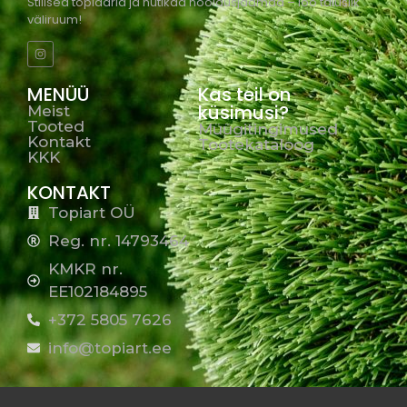
Stiilsed topiaarid ja nutikad hooldusjaamad – loo täiuslik
väliruum!
MENÜÜ
Kas teil on
küsimusi?
Meist
Tooted
Müügitingimused
Kontakt
Tootekataloog
KKK
KONTAKT
Topiart OÜ
Reg. nr. 14793464
KMKR nr.
EE102184895
+372 5805 7626
info@topiart.ee