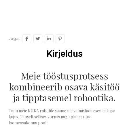
Jaga:
Kirjeldus
Meie tööstusprotsess
kombineerib osava käsitöö
ja tipptasemel robootika.
Tänu meie KUKA robotile saame me valmistada esemeid igas
kujus. Täpselt sellises vormis nagu planeeritud
loomeosakonna poolt.