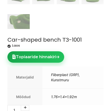
Car-shaped bench ТЗ-1001
Laos
Topiaaride hinnakiri
Fiiberplast (GRP),
Materjalid
Kunstmuru
Mõõdud
1.76×1.4×1.92m