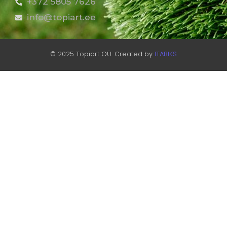
+372 5805 7626
info@topiart.ee
© 2025 Topiart OÜ. Created by
ITABIKS