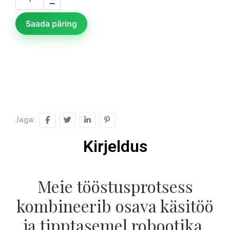
Saada päring
Jaga:
Kirjeldus
Meie tööstusprotsess
kombineerib osava käsitöö
ja tipptasemel robootika.