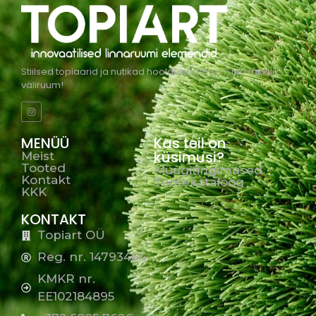
Stiilsed topiaarid ja nutikad hooldusjaamad – loo täiuslik
väliruum!
MENÜÜ
Kas teil on
küsimusi?
Meist
Tooted
Müügitingimused
Kontakt
Tootekataloog
KKK
KONTAKT
Topiart OÜ
Reg. nr. 14793464
KMKR nr.
EE102184895