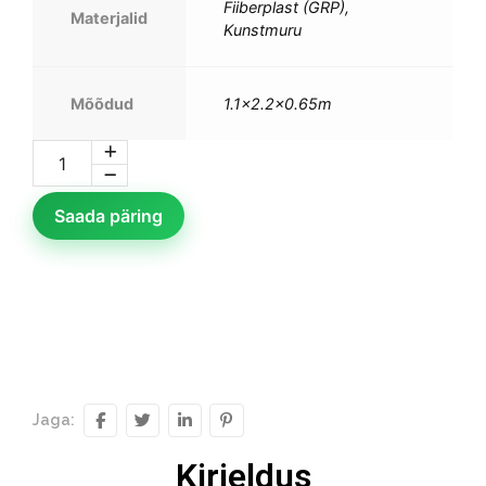
Fiiberplast (GRP),
Materjalid
Kunstmuru
Mõõdud
1.1×2.2×0.65m
Saada päring
Jaga:
Kirjeldus