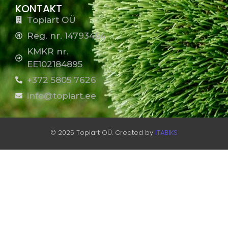
KONTAKT
Topiart OÜ
Reg. nr. 14793464
KMKR nr.
EE102184895
+372 5805 7626
info@topiart.ee
© 2025 Topiart OÜ. Created by
ITABIKS