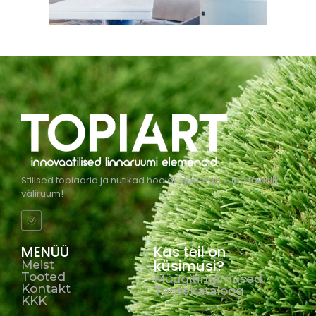
Stiilsed topiaarid ja nutikad hooldusjaamad – loo täiuslik
väliruum!
MENÜÜ
Kas teil on
küsimusi?
Meist
Tooted
Müügitingimused
Kontakt
Tootekataloog
KKK