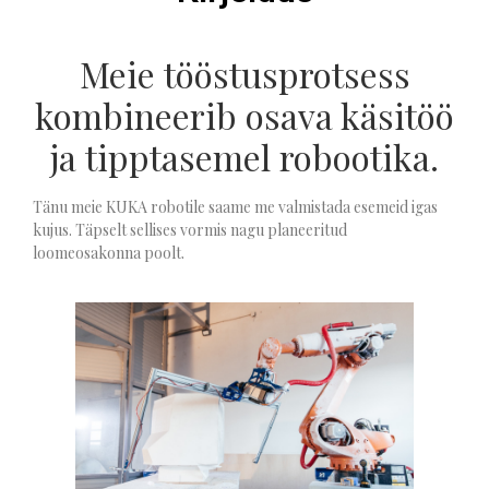
Meie tööstusprotsess
kombineerib osava käsitöö
ja tipptasemel robootika.
Tänu meie KUKA robotile saame me valmistada esemeid igas
kujus. Täpselt sellises vormis nagu planeeritud
loomeosakonna poolt.