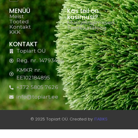
MENÜÜ
Kas teil on
küsimusi?
Meist
Tooted
Müügitingimused
Kontakt
Tootekataloog
KKK
KONTAKT
Topiart OÜ
Reg. nr. 14793464
KMKR nr.
EE102184895
+372 5805 7626
info@topiart.ee
© 2025 Topiart OÜ. Created by
ITABIKS