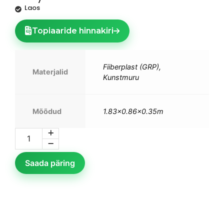
Laos
Topiaaride hinnakiri
Fiiberplast (GRP),
Materjalid
Kunstmuru
Mõõdud
1.83×0.86×0.35m
Saada päring