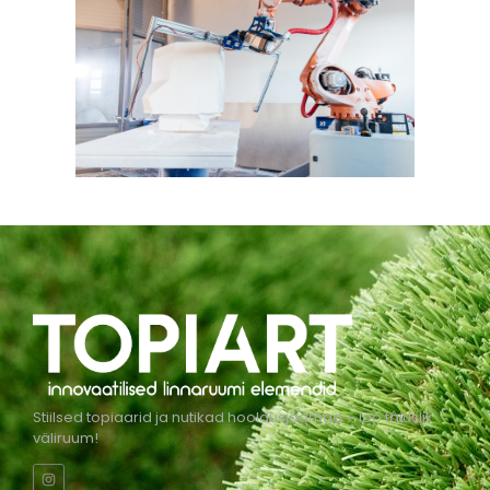
Stiilsed topiaarid ja nutikad hooldusjaamad – loo täiuslik
väliruum!