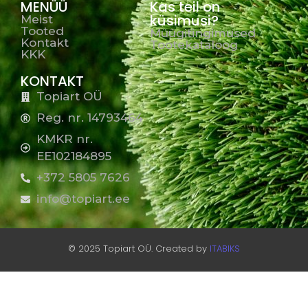
MENÜÜ
Kas teil on
küsimusi?
Meist
Tooted
Müügitingimused
Kontakt
Tootekataloog
KKK
KONTAKT
Topiart OÜ
Reg. nr. 14793464
KMKR nr.
EE102184895
+372 5805 7626
info@topiart.ee
© 2025 Topiart OÜ. Created by
ITABIKS