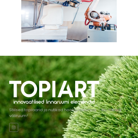
Stiilsed topiaarid ja nutikad hooldusjaamad – loo täiuslik
väliruum!