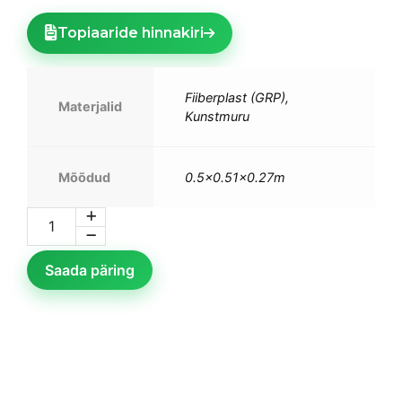
Topiaaride hinnakiri
Fiiberplast (GRP),
Materjalid
Kunstmuru
Mõõdud
0.5×0.51×0.27m
Saada päring