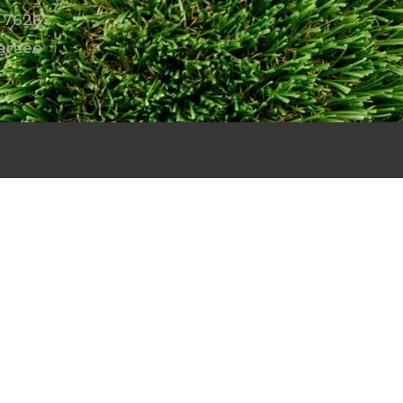
 7626
art.ee