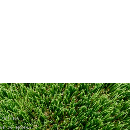
Ü
14793464
EE102184895