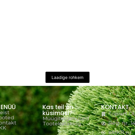
Laadige rohkem
ENÜÜ
Kas teil on
KONTAKT
küsimusi?
eist
Topiart O
ooted
Müügitingimused
ontakt
Reg. nr. 
Tootekataloog
KK
KMKR nr. 