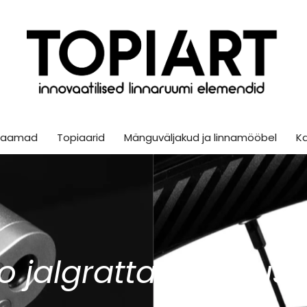
sjaamad
Topiaarid
Mänguväljakud ja linnamööbel
K
 jalgratta hooldu