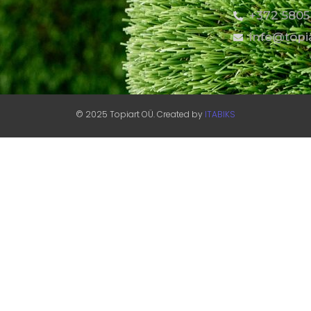
+372 5805
info@topi
© 2025 Topiart OÜ. Created by
ITABIKS