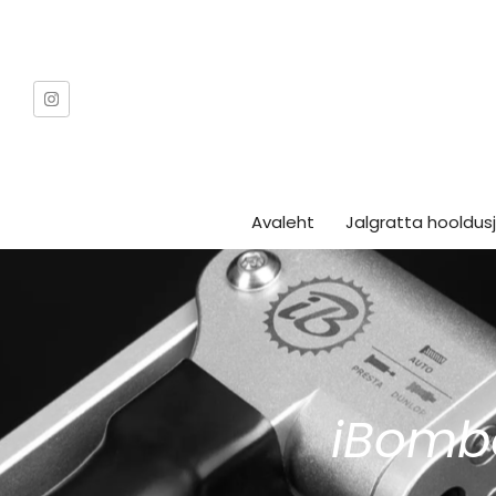
Avaleht
Jalgratta hooldu
iBombo