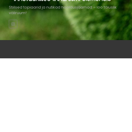
Stiilsed topiaarid ja nutikad hooldusjaamad – loo täiuslik
väliruum!