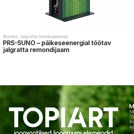
iBombo
,
Jalgratta hooldusjaamad
PRS-SUNO – päikeseenergial töötav
jalgratta remondijaam
M
M
T
K
K